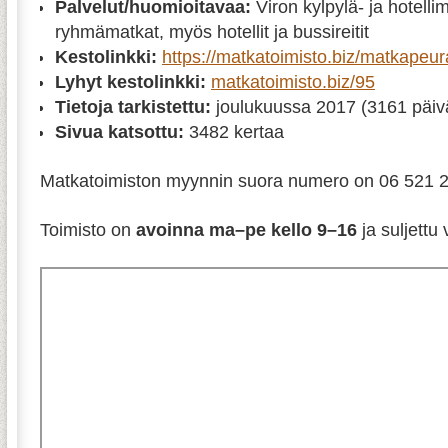
Palvelut/huomioitavaa:
Viron kylpylä- ja hotelli
ryhmämatkat, myös hotellit ja bussireitit
Kestolinkki:
https://matkatoimisto.biz/matkapeur
Lyhyt kestolinkki:
matkatoimisto.biz/95
Tietoja tarkistettu:
joulukuussa 2017 (3161 päivä
Sivua katsottu:
3482 kertaa
Matkatoimiston myynnin suora numero on 06 521 
Toimisto on
avoinna ma–pe kello 9–16
ja suljettu 