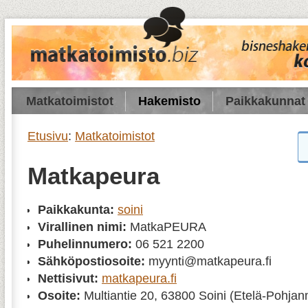
Matkatoimistot
Hakemisto
Paikkakunnat
Etusivu
:
Matkatoimistot
Matkapeura
Paikkakunta:
soini
Virallinen nimi:
MatkaPEURA
Puhelinnumero:
06 521 2200
Sähköpostiosoite:
myynti@matkapeura.fi
Nettisivut:
matkapeura.fi
Osoite:
Multiantie 20, 63800 Soini (Etelä-Pohja