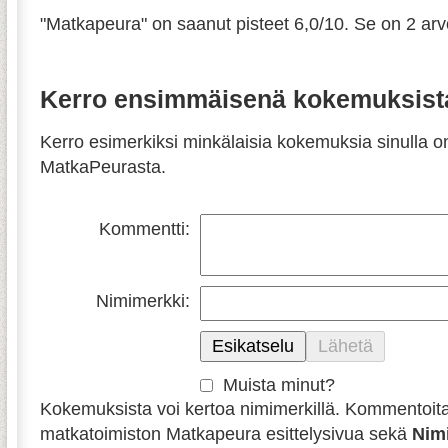
"
Matkapeura
" on saanut pisteet
6,0
/
10
. Se on
2
arvo
Kerro ensimmäisenä kokemuksist
Kerro esimerkiksi minkälaisia kokemuksia sinulla o
MatkaPeurasta.
Kommentti:
Nimimerkki:
Muista minut?
Kokemuksista voi kertoa nimimerkillä. Kommentoit
matkatoimiston Matkapeura esittelysivua sekä
Nim