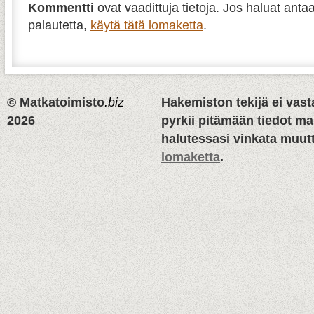
Kommentti
ovat vaadittuja tietoja. Jos haluat antaa
palautetta,
käytä tätä lomaketta
.
© Matkatoimisto
.biz
Hakemiston tekijä ei vasta
2026
pyrkii pitämään tiedot m
halutessasi vinkata muutt
lomaketta
.