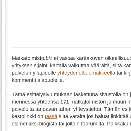
Matkatoimisto
.biz
ei vastaa karttakuvan oikeellisuu
yrityksen sijainti kartalla vaikuttaa väärältä, siitä k
palvelun ylläpidolle
yhteydenottolomakkeella
tai kir
kommentti alapuolelle.
Tämä esittelysivu mukaan laskettuna sivustolla on j
mennessä yhteensä 171 matkatoimiston ja muun m
palveluita tarjoavan tahon yhteystietoa. Tämän esit
kestolinkki on
tässä
siltä varalta jos haluat linkittää
esimerkiksi blogista tai joltain foorumilta. Paikkaku