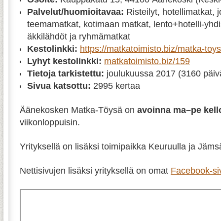
Palvelut/huomioitavaa:
Risteilyt, hotellimatkat, 
teemamatkat, kotimaan matkat, lento+hotelli-yhdi
äkkilähdöt ja ryhmämatkat
Kestolinkki:
https://matkatoimisto.biz/matka-toy
Lyhyt kestolinkki:
matkatoimisto.biz/159
Tietoja tarkistettu:
joulukuussa 2017 (3160 päivä
Sivua katsottu:
2995 kertaa
Äänekosken Matka-Töysä on
avoinna ma–pe kell
viikonloppuisin.
Yrityksellä on lisäksi toimipaikka Keuruulla ja Jäms
Nettisivujen lisäksi yrityksellä on omat
Facebook-si