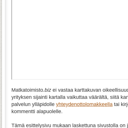
Matkatoimisto
.biz
ei vastaa karttakuvan oikeellisuu
yrityksen sijainti kartalla vaikuttaa väärältä, siitä k
palvelun ylläpidolle
yhteydenottolomakkeella
tai kir
kommentti alapuolelle.
Tämä esittelysivu mukaan laskettuna sivustolla on j