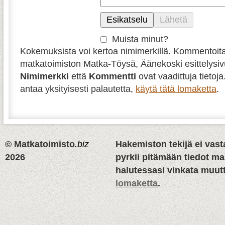
Muista minut?
Kokemuksista voi kertoa nimimerkillä. Kommentoit
matkatoimiston Matka-Töysä, Äänekoski esittelysi
Nimimerkki
että
Kommentti
ovat vaadittuja tietoja
antaa yksityisesti palautetta,
käytä tätä lomaketta
.
© Matkatoimisto
.biz
Hakemiston tekijä ei vasta
2026
pyrkii pitämään tiedot m
halutessasi vinkata muutt
lomaketta
.