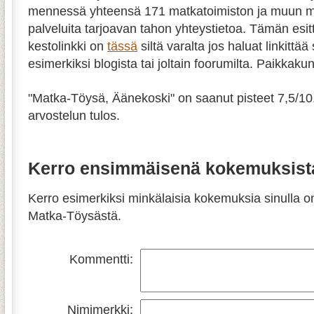
mennessä yhteensä 171 matkatoimiston ja muun m
palveluita tarjoavan tahon yhteystietoa. Tämän esit
kestolinkki on
tässä
siltä varalta jos haluat linkittää
esimerkiksi blogista tai joltain foorumilta. Paikkaku
"
Matka-Töysä, Äänekoski
" on saanut pisteet
7,5
/
10
arvostelun tulos.
Kerro ensimmäisenä kokemuksist
Kerro esimerkiksi minkälaisia kokemuksia sinulla
Matka-Töysästä.
Kommentti:
Nimimerkki: