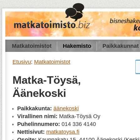
Matkatoimistot
Hakemisto
Paikkakunnat
Etusivu
:
Matkatoimistot
Matka-Töysä,
Äänekoski
Paikkakunta:
äänekoski
Virallinen nimi:
Matka-Töysä Oy
Puhelinnumero:
014 336 4140
Nettisivut:
matkatoysa.fi
Osoite:
Kauppakatu 15, 44100 Äänekoski (Keski