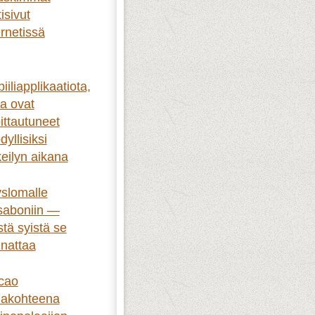
isivut
ernetissä
iiliapplikaatiota,
ka ovat
ittautuneet
dyllisiksi
keilyn aikana
slomalle
saboniin —
stä syistä se
nattaa
cao
akohteena