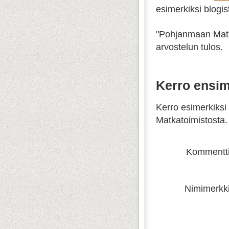
esimerkiksi blogis
"
Pohjanmaan Matk
arvostelun tulos.
Kerro ensi
Kerro esimerkiksi
Matkatoimistosta.
Kommentti
Nimimerkki