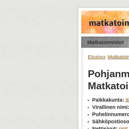
Matkatoimistot
Etusivu
:
Matkatoi
Pohjan
Matkato
Paikkakunta:
ä
Virallinen nimi
Puhelinnumero
Sähköpostioso
Nettisivut:
pmt.