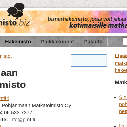
Hakemisto
Paikkakunnat
Palaute
mistot
Lisää
matka
maan
hake
imisto
Matka
Sin
htäri
poh
:
Pohjanmaan Matkatoimisto Oy
net
:
06 533 7377
ite:
info@pmt.fi
Ha
fi