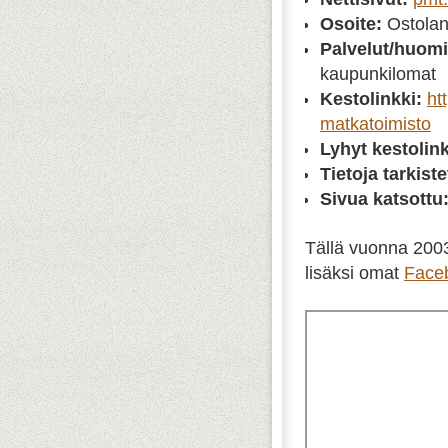
Osoite:
Ostolan
Palvelut/huomi
kaupunkilomat
Kestolinkki:
ht
matkatoimisto
Lyhyt kestolink
Tietoja tarkiste
Sivua katsottu
Tällä vuonna 2003 
lisäksi omat
Faceb