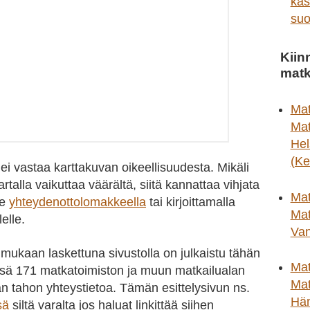
kas
suo
Kiin
matk
Mat
Mat
Hel
(Ke
ei vastaa karttakuvan oikeellisuudesta. Mikäli
kartalla vaikuttaa väärältä, siitä kannattaa vihjata
Mat
le
yhteydenottolomakkeella
tai kirjoittamalla
Mat
elle.
Van
 mukaan laskettuna sivustolla on julkaistu tähän
Mat
ä 171 matkatoimiston ja muun matkailualan
Mat
an tahon yhteystietoa. Tämän esittelysivun ns.
Hä
sä
siltä varalta jos haluat linkittää siihen