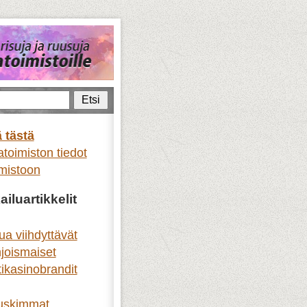
Etsi
 tästä
toimiston tiedot
mistoon
iluartikkelit
ua viihdyttävät
joismaiset
tikasinobrandit
uskimmat