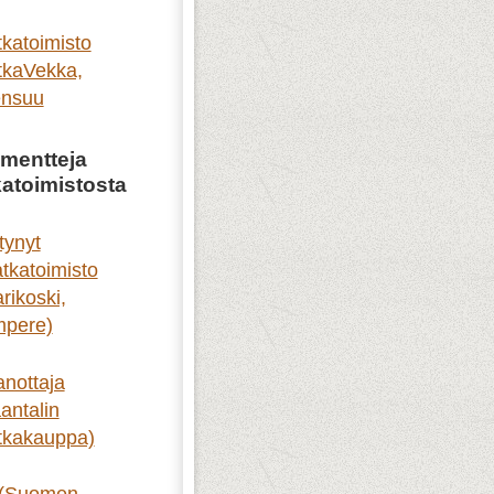
katoimisto
kaVekka,
ensuu
mentteja
atoimistosta
tynyt
tkatoimisto
rikoski,
mpere)
nottaja
antalin
tkakauppa)