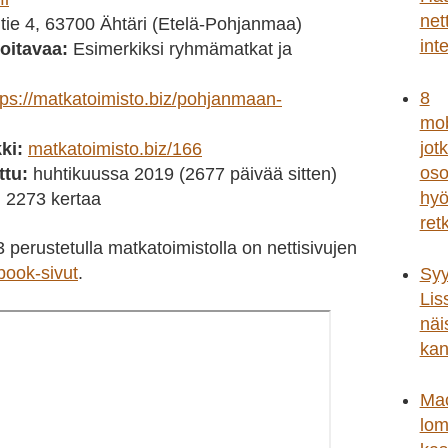
nett
tie 4, 63700 Ähtäri (Etelä-Pohjanmaa)
int
oitavaa:
Esimerkiksi ryhmämatkat ja
8
tps://matkatoimisto.biz/pohjanmaan-
mob
jot
ki:
matkatoimisto.biz/166
oso
ttu:
huhtikuussa 2019 (2677 päivää sitten)
hyö
:
2273 kertaa
ret
perustetulla matkatoimistolla on nettisivujen
ook-sivut
.
Syy
Lis
näi
kan
Ma
lom