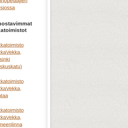
inopelaajien
siossa
nostavimmat
atoimistot
katoimisto
kaVekka,
sinki
skuskatu)
katoimisto
kaVekka,
taa
katoimisto
kaVekka,
meenlinna