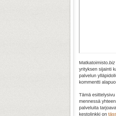
Matkatoimisto
.biz
yrityksen sijainti 
palvelun ylläpidol
kommentti alapuol
Tämä esittelysivu
mennessä yhteens
palveluita tarjoav
kestolinkki on
täs