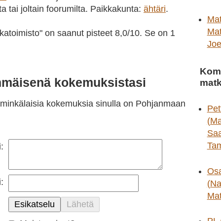
ta tai joltain foorumilta. Paikkakunta:
ähtäri
.
Mat
Mat
atoimisto
" on saanut pisteet
8,0
/
10
. Se on
1
Jo
Kom
mmäisenä kokemuksistasi
matk
 minkälaisia kokemuksia sinulla on Pohjanmaan
Pet
(Ma
Saa
Ta
:
Osa
:
(Na
Ma